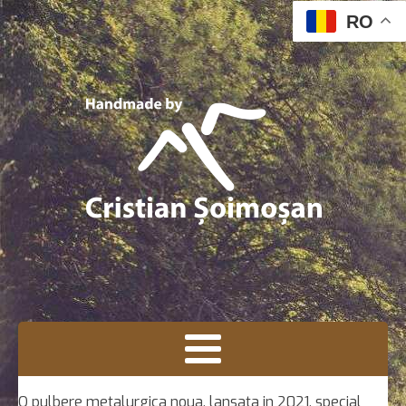
RO
O pulbere metalurgica noua, lansata in 2021, special