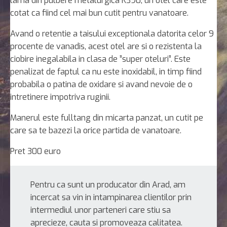
lama din pulbere metalurgica K390, un otel care este
cotat ca fiind cel mai bun cutit pentru vanatoare.
Avand o retentie a taisului exceptionala datorita celor 9
procente de vanadis, acest otel are si o rezistenta la
ciobire inegalabila in clasa de ”super oteluri”. Este
penalizat de faptul ca nu este inoxidabil, in timp fiind
probabila o patina de oxidare si avand nevoie de o
intretinere impotriva ruginii.
Manerul este fulltang din micarta panzat, un cutit pe
care sa te bazezi la orice partida de vanatoare.
Pret 300 euro
Pentru ca sunt un producator din Arad, am
incercat sa vin in intampinarea clientilor prin
intermediul unor parteneri care stiu sa
aprecieze, cauta si promoveaza calitatea.