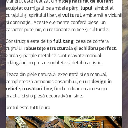
Mânerul este realizat din
fildeș natural de elefant
,
sculptat cu migală pe ambele părți:
lupul
, simbol al
curajului și spiritului liber, și
vulturul
, emblemă a viziunii
și dominației. Aceste elemente conferă piesei un
caracter puternic, cu rezonanțe mitice și culturale.
Construcția este de tip
full tang
, ceea ce conferă
cuțitului
robustețe structurală și echilibru perfect
.
Garda și părțile metalice sunt gravate manual,
adăugând un plus de noblețe și detaliu artistic.
Teaca din piele naturală, executată și ea manual,
completează armonios ansamblul, cu un
design în
relief și cusături fine
, fiind nu doar un accesoriu
practic, ci și o piesă decorativă în sine.
pretul este 1500 euro