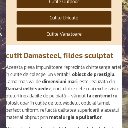
Cutite Outdoor
Cutite Unicate
Cutite Vanatoare
cutit Damasteel, fildes sculptat
Această piesă impunătoare reprezintă chintesența artei
în cuțite de colecție, un veritabil
obiect de prestigiu
.
Lama masivă, de
dimensiuni mari
, este realizată din
Damasteel® suedez
, unul dintre cele mai exclusiviste
oțeluri inoxidabile de pe piață – vândut
la centimetru
,
folosit doar în cuțite de top. Modelul optic al lamei,
perfect uniform, reflectă calitatea superioară a acestui
material obținut prin
metalurgie a pulberilor
.