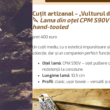
Cuțit artizanal – „Vulturul 
🔪
Lama din oțel CPM S90V 
hand-tooled
pret 400 euro
Un cuțit mediu, cu o estetică impunătoare și 
colecție, dar și un companion perfect funcțion
Oțel lamă
: CPM S90V – oțel pulbere 
rezistență la coroziune.
Lungime lamă
: 10,5 cm
Profil
: clasic, ușor bowie – versatil și