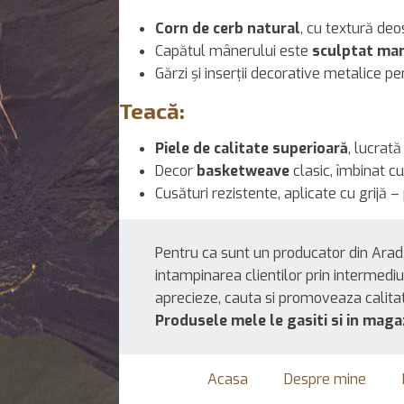
Corn de cerb natural
, cu textură deo
Capătul mânerului este
sculptat man
Gărzi și inserții decorative metalice p
Teacă:
Piele de calitate superioară
, lucrat
Decor
basketweave
clasic, îmbinat cu
Cusături rezistente, aplicate cu grijă – 
Pentru ca sunt un producator din Arad,
intampinarea clientilor prin intermediu
aprecieze, cauta si promoveaza calita
Produsele mele le gasiti si in maga
Acasa
Despre mine