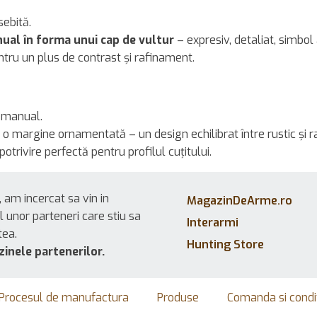
sebită.
ual în forma unui cap de vultur
– expresiv, detaliat, simbol al
entru un plus de contrast și rafinament.
ă manual.
 o margine ornamentată – un design echilibrat între rustic și ra
potrivire perfectă pentru profilul cuțitului.
 am incercat sa vin in
MagazinDeArme.ro
l unor parteneri care stiu sa
Interarmi
tea.
Hunting Store
zinele partenerilor.
Procesul de manufactura
Produse
Comanda si condit