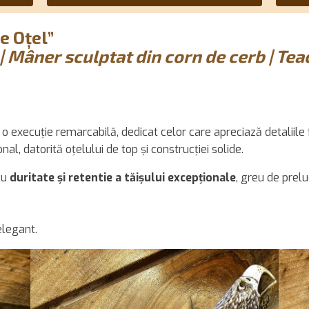
de Oțel”
| Mâner sculptat din corn de cerb | Te
o execuție remarcabilă, dedicat celor care apreciază detaliile f
al, datorită oțelului de top și construcției solide.
cu
duritate și retentie a tăișului excepționale
, greu de prelu
 elegant.