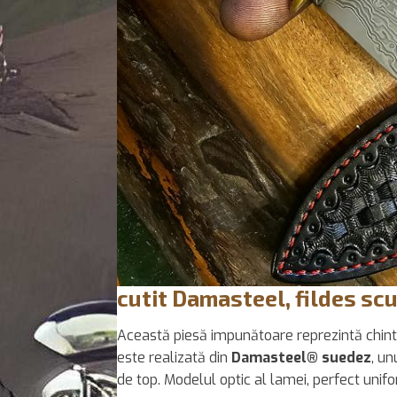
cutit Damasteel, fildes sc
Această piesă impunătoare reprezintă chintes
este realizată din
Damasteel® suedez
, un
de top. Modelul optic al lamei, perfect unif