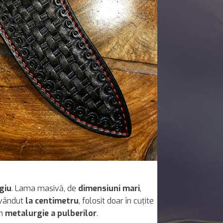
giu
. Lama masivă, de
dimensiuni mari
,
– vândut
la centimetru
, folosit doar în cuțite
in
metalurgie a pulberilor
.