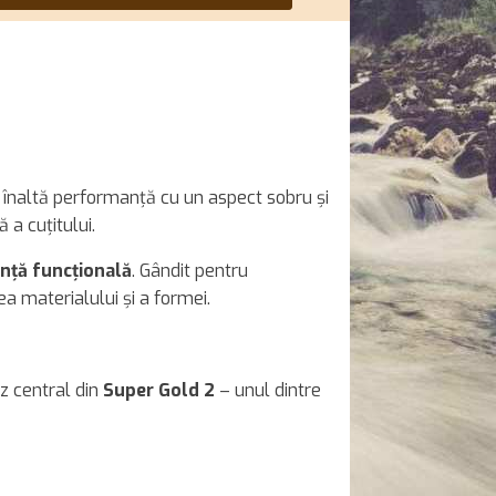
e înaltă performanță cu un aspect sobru și
 a cuțitului.
anță funcțională
. Gândit pentru
a materialului și a formei.
ez central din
Super Gold 2
– unul dintre