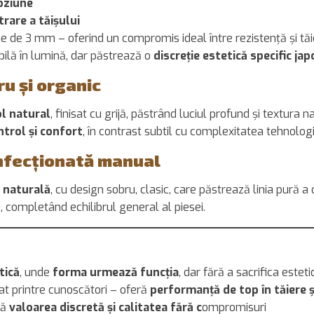
oziune
rare a tăișului
me de 3 mm – oferind un compromis ideal între rezistență și tăi
bilă în lumină, dar păstrează o
discreție estetică specific ja
ru și organic
ol natural
, finisat cu grijă, păstrând luciul profund și textura n
ntrol și confort
, în contrast subtil cu complexitatea tehnolog
onfecționată manual
e naturală
, cu design sobru, clasic, care păstrează linia pură a c
, completând echilibrul general al piesei.
tică
, unde
forma urmează funcția
, dar fără a sacrifica esteti
iat printre cunoscători – oferă
performanță de top în tăiere ș
ză
valoarea discretă și calitatea fără c
ompromisuri