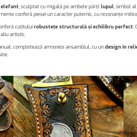
 elefant
, sculptat cu migală pe ambele părți:
lupul
, simbol al 
mente conferă piesei un caracter puternic, cu rezonanțe mitice 
onferă cuțitului
robustețe structurală și echilibru perfect
.
iu artistic.
 manual, completează armonios ansamblul, cu un
design în reli
sine.