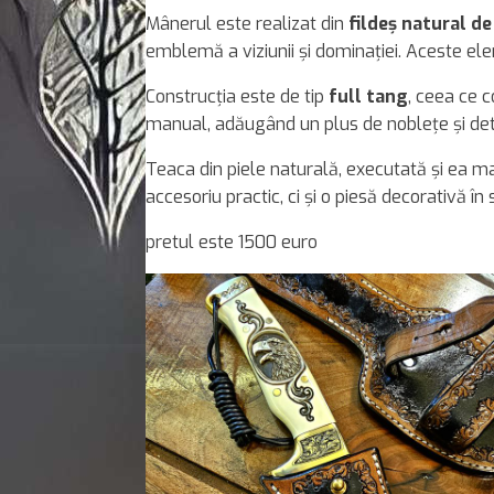
Mânerul este realizat din
fildeș natural de
emblemă a viziunii și dominației. Aceste ele
Construcția este de tip
full tang
, ceea ce c
manual, adăugând un plus de noblețe și detal
Teaca din piele naturală, executată și ea
accesoriu practic, ci și o piesă decorativă în 
pretul este 1500 euro