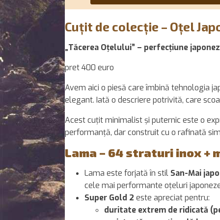
Cuțit de colecție – Oțel Ja
„Tăcerea Oțelului” – perfecțiune japone
pret 400 euro
Avem aici o piesă care îmbină tehnologia ja
elegant. Iată o descriere potrivită, care scoa
Acest cuțit minimalist și puternic este o ex
performanță, dar construit cu o rafinată sim
Lama – 64 straturi inox + 
Lama este forjată în stil
San-Mai jap
cele mai performante oțeluri japonez
Super Gold 2
este apreciat pentru:
duritate extrem de ridicată (