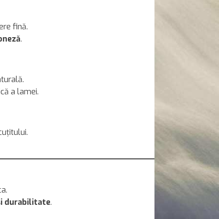
ere fină.
poneză
.
aturală.
ică a lamei.
uțitului.
ca.
i durabilitate
.