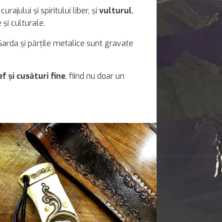
curajului și spiritului liber, și
vulturul
,
și culturale.
 Garda și părțile metalice sunt gravate
ef și cusături fine
, fiind nu doar un