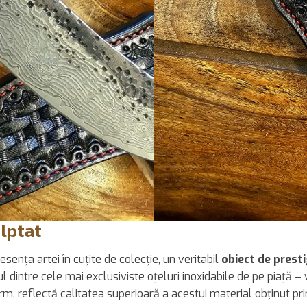
ulptat
ența artei în cuțite de colecție, un veritabil
obiect de presti
ul dintre cele mai exclusiviste oțeluri inoxidabile de pe piață 
orm, reflectă calitatea superioară a acestui material obținut pr