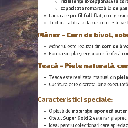
rezistență excepțională la cor
capacitate remarcabilă de păst
Lama are
profil full flat
, cu o grosi
Textura subtilă a damascului este vizi
Mâner – Corn de bivol, sob
Mânerul este realizat din
corn de biv
Forma simplă și ergonomică oferă
co
Teacă – Piele naturală, c
Teaca este realizată manual din
piel
Cusătura este discretă, bine executată
Caracteristici speciale:
O piesă de
inspirație japoneză auten
Oțelul
Super Gold 2
este rar și aprec
Ideal pentru colecționari care aprecia