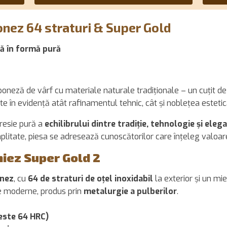
ponez 64 straturi & Super Gold
ză în formă pură
poneză de vârf cu materiale naturale tradiționale – un cuțit d
te în evidență atât rafinamentul tehnic, cât și noblețea estetică
presie pură a
echilibrului dintre tradiție, tehnologie și eleg
plitate, piesa se adresează cunoscătorilor care înțeleg valoare
miez Super Gold 2
onez
, cu
64 de straturi de oțel inoxidabil
la exterior și un mi
e moderne, produs prin
metalurgie a pulberilor
.
peste 64 HRC)