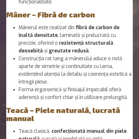
funcționalitate.
Mâner – Fibră de carbon
Mânerul este realizat din
fibră de carbon de
înaltă densitate
, laminată și prelucrată cu
precizie, oferind o
rezistență structurală
deosebită
și
greutate redusă
.
Construcția rat tang a mânerului aduce o notă
aparte de simetrie și continuitate cu lama,
evidențiind atenția la detaliu și coerența estetică a
întregii piese.
Forma ergonomică și finisajul impecabil oferă
aderență și confort chiar și în utilizare prelungită.
Teacă – Piele naturală, lucrată
manual
Teacă clasică,
confecționată manual din piele
naturală
, cusută și modelată cu grijă.