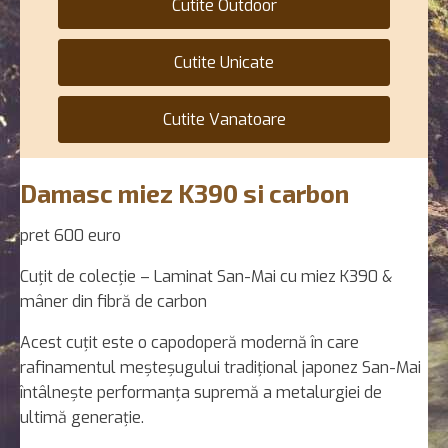
Cutite Outdoor
Cutite Unicate
Cutite Vanatoare
Damasc miez K390 si carbon
pret 600 euro
Cuțit de colecție – Laminat San-Mai cu miez K390 &
mâner din fibră de carbon
Acest cuțit este o capodoperă modernă în care
rafinamentul meșteșugului tradițional japonez San-Mai
întâlnește performanța supremă a metalurgiei de
ultimă generație.