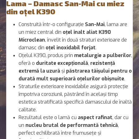
Lama – Damasc San-Mai cu miez
din oțel K390
Construită într-o configurație
San-Mai
, lama are
un miez central din
oțel înalt aliat K390
Microclean
, învelit în două straturi exterioare de
damasc din
oțel inoxidabil forjat
.
Oțelul K390, produs prin
metalurgie a pulberilor
,
oferă o
duritate excepțională
,
rezistență
extremă la uzură
și
păstrarea tăișului pentru o
durată mult superioară oțelurilor obișnuite
.
Straturile exterioare inoxidabile asigură protecție
împotriva coroziunii, păstrând în același timp
estetica stratificată specifică damascului de înaltă
calitate.
Rezultatul este o lamă cu
aspect rafinat
, dar cu
un
nucleu brutal de performantă tehnică
,
perfect echilibrată între frumusețe și