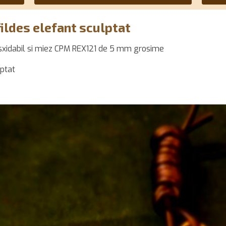
fildes elefant sculptat
nosxidabil si miez CPM REX121 de 5 mm grosime
lptat