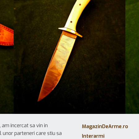
 am incercat sa vin in
MagazinDeArme.ro
l unor parteneri care stiu sa
Interarmi