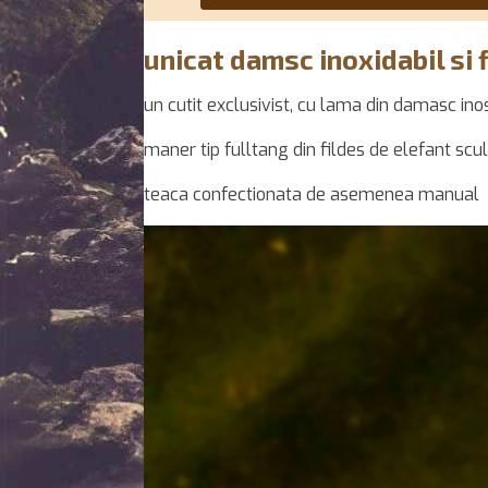
unicat damsc inoxidabil si 
un cutit exclusivist, cu lama din damasc i
maner tip fulltang din fildes de elefant scu
teaca confectionata de asemenea manual