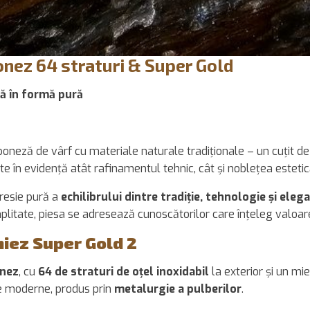
ponez 64 straturi & Super Gold
ză în formă pură
poneză de vârf cu materiale naturale tradiționale – un cuțit d
te în evidență atât rafinamentul tehnic, cât și noblețea estetică
presie pură a
echilibrului dintre tradiție, tehnologie și eleg
plitate, piesa se adresează cunoscătorilor care înțeleg valoare
miez Super Gold 2
onez
, cu
64 de straturi de oțel inoxidabil
la exterior și un mi
e moderne, produs prin
metalurgie a pulberilor
.