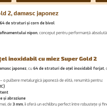
old 2, damasc japonez
64 de straturi și corn de bivol
 rafinamentului nipon
, conceput pentru performanță absolută ș
țel inoxidabil cu miez Super Gold 2
amasc japonez
, cu
64 de straturi de oțel inoxidabil forjat
,
– o pulbere metalurgică japoneză de elită, renumită pentru:
RC)
stent
ne și abraziune
amei, de
3 mm
, îi oferă un echilibru perfect între robustețe și fin