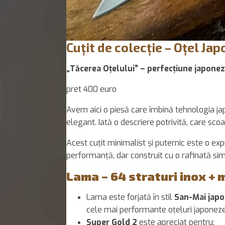
Cuțit de colecție – Oțel Ja
„Tăcerea Oțelului” – perfecțiune japone
pret 400 euro
Avem aici o piesă care îmbină tehnologia ja
elegant. Iată o descriere potrivită, care scoa
Acest cuțit minimalist și puternic este o ex
performanță, dar construit cu o rafinată sim
Lama – 64 straturi inox + 
Lama este forjată în stil
San-Mai jap
cele mai performante oțeluri japonez
Super Gold 2
este apreciat pentru: