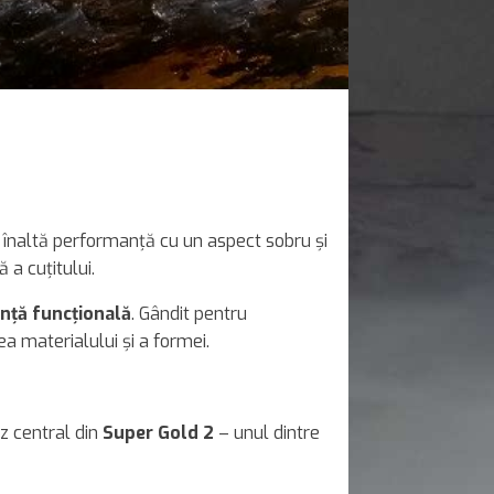
e înaltă performanță cu un aspect sobru și
 a cuțitului.
anță funcțională
. Gândit pentru
a materialului și a formei.
ez central din
Super Gold 2
– unul dintre