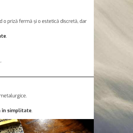
d o priză fermă și o estetică discretă, dar
ate
.
.
 metalurgice.
în simplitate
.