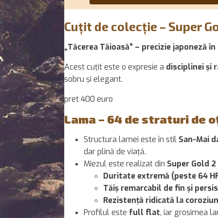
Cuțit de colecție – Super G
„Tăcerea Tăioasă” – precizie japoneză în 
Acest cuțit este o expresie a
disciplinei și
sobru și elegant.
pret 400 euro
Lama – 64 de straturi de o
Structura lamei este în stil
San-Mai d
dar plină de viață.
Miezul este realizat din
Super Gold 2
Duritate extremă (peste 64 H
Tăiș remarcabil de fin și persi
Rezistență ridicată la coroziu
Profilul este
full flat
, iar grosimea l