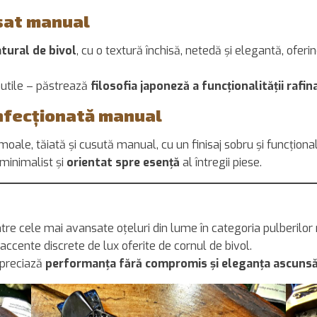
isat manual
tural de bivol
, cu o textură închisă, netedă și elegantă, oferin
utile – păstrează
filosofia japoneză a funcționalității rafin
onfecționată manual
moale, tăiată și cusută manual, cu un finisaj sobru și funcțional
minimalist și
orientat spre esență
al întregii piese.
tre cele mai avansate oțeluri din lume în categoria pulberilor
 accente discrete de lux oferite de cornul de bivol.
apreciază
performanța fără compromis și eleganța ascunsă 