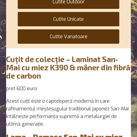
Cutite Outdoor
Cutite Unicate
Cutite Vanatoare
Cuțit de colecție – Laminat San-
Mai cu miez K390 & mâner din fibră
de carbon
pret 600 euro
Acest cuțit este o capodoperă modernă în care
rafinamentul meșteșugului tradițional japonez San-Mai
întâlnește performanța supremă a metalurgiei de
ultimă generație.
Lama – Damasc San-Mai cu miez