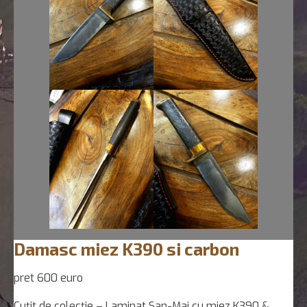
Damasc miez K390 si carbon
pret 600 euro
Cuțit de colecție – Laminat San-Mai cu miez K390 &