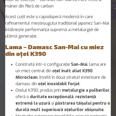
mâner din fibră de carbon
Acest cuțit este o capodoperă modernă în care
rafinamentul meșteșugului tradițional japonez San-Mai
întâlnește performanța supremă a metalurgiei de
ultimă generație.
Lama – Damasc San-Mai cu miez
din oțel K390
Construită într-o configurație
San-Mai
, lama are
un miez central din
oțel înalt aliat K390
Microclean
, învelit în două straturi exterioare de
damasc din
oțel inoxidabil forjat
.
Oțelul K390, produs prin
metalurgie a pulberilor
,
oferă o
duritate excepțională
,
rezistență
extremă la uzură
și
păstrarea tăișului pentru o
durată mult superioară oțelurilor obișnuite
.