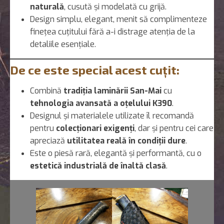
naturală
, cusută și modelată cu grijă.
Design simplu, elegant, menit să complimenteze
finețea cuțitului fără a-i distrage atenția de la
detaliile esențiale.
De ce este special acest cuțit:
Combină
tradiția laminării San-Mai
cu
tehnologia avansată a oțelului K390
.
Designul și materialele utilizate îl recomandă
pentru
colecționari exigenți
, dar și pentru cei care
apreciază
utilitatea reală în condiții dure
.
Este o piesă rară, elegantă și performantă, cu o
estetică industrială de înaltă clasă
.