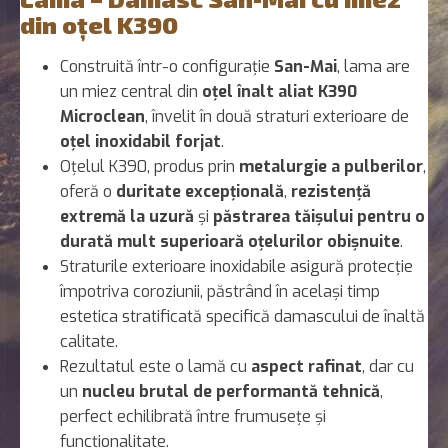
din oțel K390
Construită într-o configurație
San-Mai
, lama are
un miez central din
oțel înalt aliat K390
Microclean
, învelit în două straturi exterioare de
oțel inoxidabil forjat
.
Oțelul K390, produs prin
metalurgie a pulberilor
,
oferă o
duritate excepțională
,
rezistență
extremă la uzură
și
păstrarea tăișului pentru o
durată mult superioară oțelurilor obișnuite
.
Straturile exterioare inoxidabile asigură protecție
împotriva coroziunii, păstrând în același timp
estetica stratificată specifică damascului de înaltă
calitate.
Rezultatul este o lamă cu
aspect rafinat
, dar cu
un
nucleu brutal de performantă tehnică
,
perfect echilibrată între frumusețe și
funcționalitate.