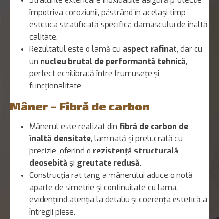
Straturile exterioare inoxidabile asigură protecție
împotriva coroziunii, păstrând în același timp
estetica stratificată specifică damascului de înaltă
calitate.
Rezultatul este o lamă cu
aspect rafinat
, dar cu
un
nucleu brutal de performantă tehnică
,
perfect echilibrată între frumusețe și
funcționalitate.
Mâner – Fibră de carbon
Mânerul este realizat din
fibră de carbon de
înaltă densitate
, laminată și prelucrată cu
precizie, oferind o
rezistență structurală
deosebită
și
greutate redusă
.
Construcția rat tang a mânerului aduce o notă
aparte de simetrie și continuitate cu lama,
evidențiind atenția la detaliu și coerența estetică a
întregii piese.