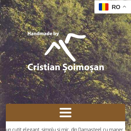
RO
un cutit elegant, simplu si mic, din Damasteel cu maner