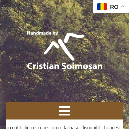
RO
un cutit din cel mai scump damasc disponibil la acest